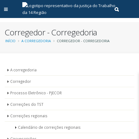
Abrir menu principal
Realizar pe
Corregedor - Corregedoria
Trilha
INÍCIO
A CORREGEDORIA
CORREGEDOR - CORREGEDORIA
de
navegação
Unidades
A corregedoria
-
Corregedor
Corregedoria
Processo Eletrônico - PJECOR
Correições do TST
Correições regionais
Calendário de correições regionais
Circunscrições