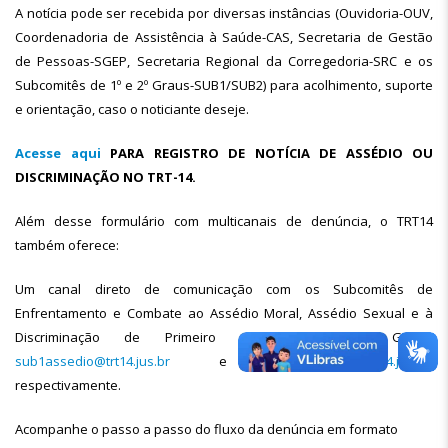
A notícia pode ser recebida por diversas instâncias (Ouvidoria-OUV,
Coordenadoria de Assistência à Saúde-CAS, Secretaria de Gestão
de Pessoas-SGEP, Secretaria Regional da Corregedoria-SRC e os
Subcomitês de 1º e 2º Graus-SUB1/SUB2) para acolhimento, suporte
e orientação, caso o noticiante deseje.
Acesse aqui
PARA REGISTRO DE NOTÍCIA DE ASSÉDIO OU
DISCRIMINAÇÃO NO TRT-14.
Além desse formulário com multicanais de denúncia, o TRT14
também oferece:‌
Um canal direto de comunicação com os Subcomitês de
Enfrentamento e Combate ao Assédio Moral, Assédio Sexual e à
Discriminação de Primeiro e de Segundo Graus:
sub1assedio@trt14.jus.br
e
sub2assedio@trt14.jus.br
,
respectivamente.
Acompanhe o passo a passo do fluxo da denúncia em formato