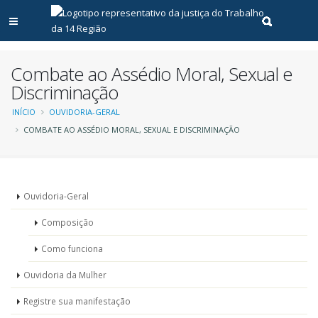
Abrir menu principal
Realizar pe
Combate ao Assédio Moral, Sexual e
Discriminação
Trilha
INÍCIO
OUVIDORIA-GERAL
COMBATE AO ASSÉDIO MORAL, SEXUAL E DISCRIMINAÇÃO
de
navegação
Menu
Ouvidoria-Geral
-
Composição
Ouvidoria
Como funciona
Ouvidoria da Mulher
Registre sua manifestação