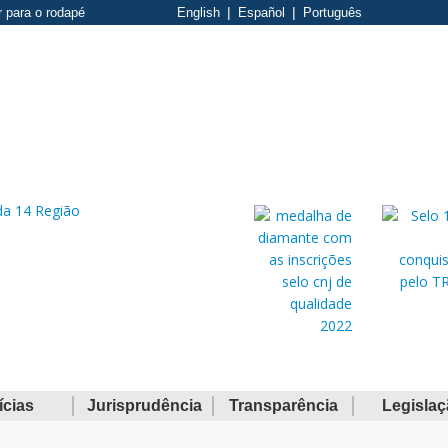
r para o rodapé
English
Español
Português
ícias
Jurisprudência
Transparência
Legisla