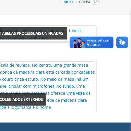
Trilha
INÍCIO
CONSULTAS
de
navegação
TABELAS PROCESSUAIS UNIFICADAS
COLEGIADOS EXTERNOS