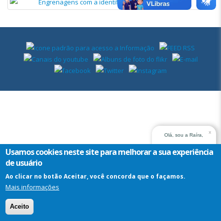
Governança
de
TIC
x
Olá, sou a Raíra,
assistente virtual do
Usamos cookies neste site para melhorar a sua experiência
TRT14. Em que posso
de usuário
ajudar?
Ao clicar no botão Aceitar, você concorda que o façamos.
Mais informações
Assistente
Virtual
Aceito
-