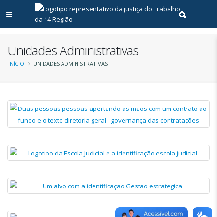
Abrir menu principal
Realizar pe
Unidades Administrativas
Trilha
INÍCIO
UNIDADES ADMINISTRATIVAS
de
navegação
Diretoria
Geral
-
Escola
Governança
judicial
das
contratações
Gestão
estratégica