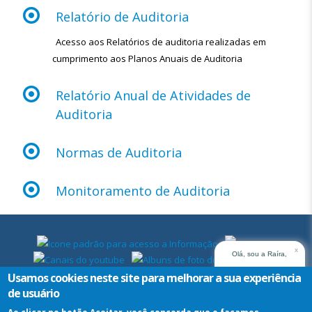
Relatório de Auditoria
Acesso aos Relatórios de auditoria realizadas em
cumprimento aos Planos Anuais de Auditoria
Relatório Anual de Atividades de
Auditoria
Normas de Auditoria
Monitoramento de Auditoria
x
Olá, sou a Raíra,
assistente virtual do
Usamos cookies neste site para melhorar a sua experiência
TRT14. Em que posso
de usuário
ajudar?