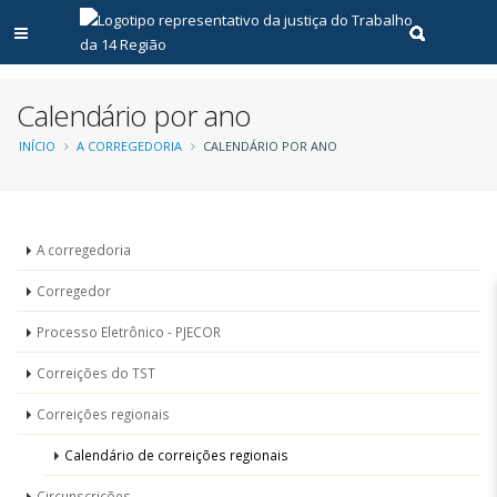
Abrir menu principal
Realizar pe
Calendário por ano
Trilha
INÍCIO
A CORREGEDORIA
CALENDÁRIO POR ANO
de
navegação
Unidades
A corregedoria
-
Corregedor
Corregedoria
Processo Eletrônico - PJECOR
Correições do TST
Correições regionais
Calendário de correições regionais
Circunscrições