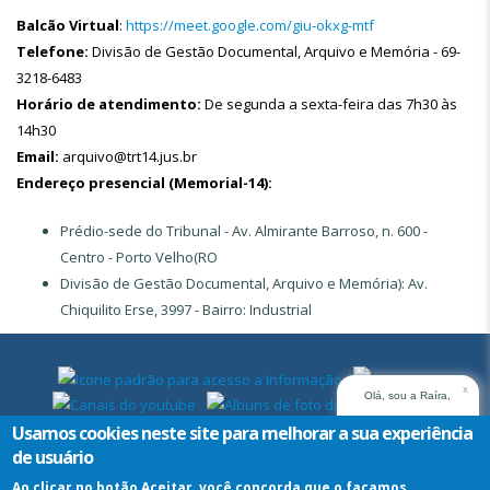
Balcão Virtual
:
https://meet.google.com/giu-okxg-mtf
Telefone:
Divisão de Gestão Documental, Arquivo e Memória - 69-
3218-6483
Horário de atendimento:
De segunda a sexta-feira das 7h30 às
14h30
Email:
arquivo@trt14.jus.br
Endereço presencial (Memorial-14):
Prédio-sede do Tribunal - Av. Almirante Barroso, n. 600 -
Centro - Porto Velho(RO
Divisão de Gestão Documental, Arquivo e Memória): Av.
Chiquilito Erse, 3997 - Bairro: Industrial
x
Olá, sou a Raíra,
assistente virtual do
Usamos cookies neste site para melhorar a sua experiência
TRT14. Em que posso
de usuário
ajudar?
Ao clicar no botão Aceitar, você concorda que o façamos.