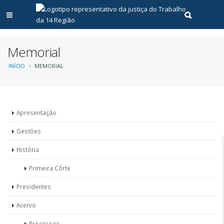
Abrir menu principal
Realizar pe
Memorial
Trilha
INÍCIO
MEMORIAL
de
navegação
Memorial
Apresentação
Gestões
História
Primeira Côrte
Presidentes
Acervo
Processos