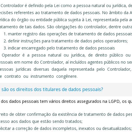
Controlador é definido pela Lei como a pessoa natural ou jurídica, 
ecisões referentes ao tratamento de dados pessoais. No âmbito da A
rídica do órgão ou entidade pública sujeita à Lei, representada pela
atamento de tais dados. São obrigações do controlador, dentre outra
manter registro das operações de tratamento de dados pessoais
definir instruções para tratamento de dados pelos operadores;
indicar encarregado pelo tratamento de dados pessoais
 Operador é a pessoa natural ou jurídica, de direito público ou
essoais em nome do Controlador, aí incluídos agentes públicos n
essoas jurídicas diversas daquela representada pelo Controlado
e contrato ou instrumento congênere.
 são os direitos dos titulares de dados pessoais?
r dos dados pessoais tem vários direitos assegurados na LGPD, os qu
reito de obter confirmação da existência de tratamento de dados pesso
cesso aos dados que estão sendo tratados;
licitar a correção de dados incompletos, inexatos ou desatualizados;