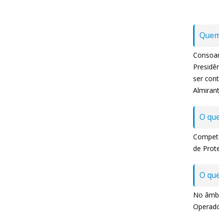
Quem
Consoa
Presidê
ser con
Almirant
O que
Compete
de Prote
O que
No âmbi
Operado