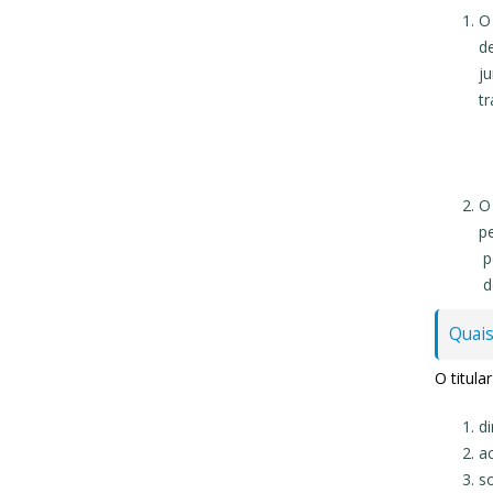
O 
d
ju
tr
O
p
p
d
Quais
O titula
di
a
so