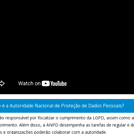
 é a Autoridade Nacional de Proteção de Dados Pessoais?
ição responsável por fiscalizar o cumprimento da LGPD, assim como a
rimento. Além disso, a ANPD desempenha as tarefas de regular e de o
s e organizações poderão colaborar com a autoridade.