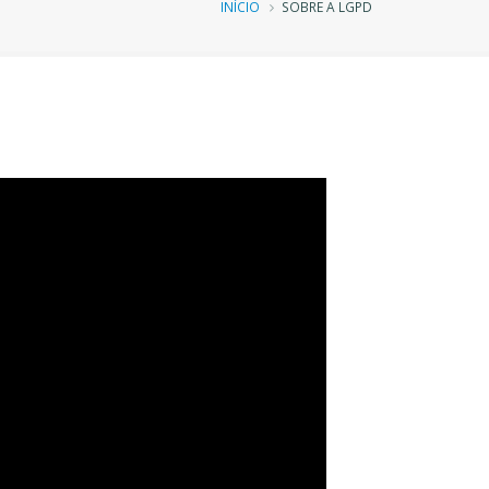
Trilha
INÍCIO
SOBRE A LGPD
de
navegação