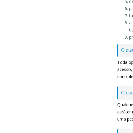
de
pr
tu
at
ti
pr
O que
Toda op
acesso,
control
O que
Qualquer
caráter 
uma pes