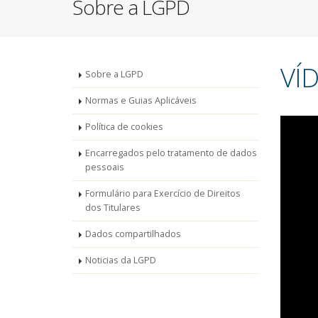
Sobre a LGPD
VÍ
Menu
Sobre a LGPD
-
Normas e Guias Aplicáveis
Política de cookies
LGPD
Encarregados pelo tratamento de dados
pessoais
Formulário para Exercício de Direitos
dos Titulares
Dados compartilhados
Noticias da LGPD