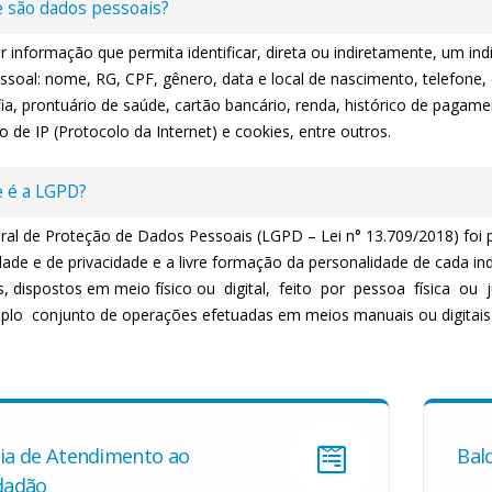
 são dados pessoais?
 informação que permita identificar, direta ou indiretamente, um ind
soal: nome, RG, CPF, gênero, data e local de nascimento, telefone, e
ia, prontuário de saúde, cartão bancário, renda, histórico de pagame
 de IP (Protocolo da Internet) e cookies, entre outros.
 é a LGPD?
eral de Proteção de Dados Pessoais (LGPD – Lei n° 13.709/2018) foi 
dade e de privacidade e a livre formação da personalidade de cada in
s, dispostos em meio físico ou digital, feito por pessoa física ou 
o conjunto de operações efetuadas em meios manuais ou digitais
ia de Atendimento ao
Balc
dadão