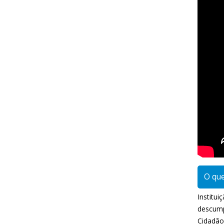
O que
Institu
descump
Cidadão