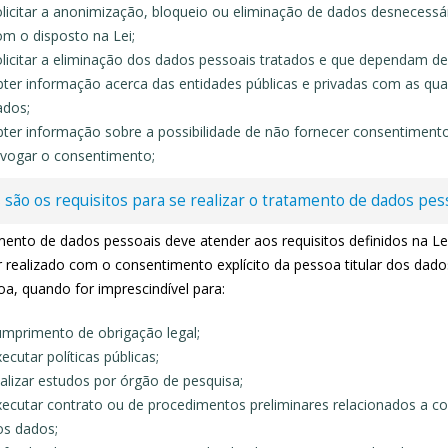
olicitar a anonimização, bloqueio ou eliminação de dados desnecess
m o disposto na Lei;
licitar a eliminação dos dados pessoais tratados e que dependam de 
ter informação acerca das entidades públicas e privadas com as qua
ados;
bter informação sobre a possibilidade de não fornecer consentimento
evogar o consentimento;
 são os requisitos para se realizar o tratamento de dados pes
mento de dados pessoais deve atender aos requisitos definidos na L
r realizado com o consentimento explícito da pessoa titular dos dad
a, quando for imprescindível para:
umprimento de obrigação legal;
ecutar políticas públicas;
alizar estudos por órgão de pesquisa;
ecutar contrato ou de procedimentos preliminares relacionados a contr
os dados;