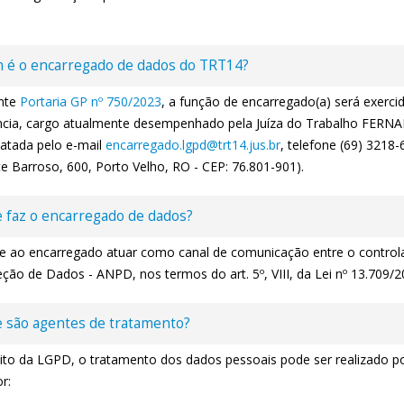
 é o encarregado de dados do TRT14?
nte
Portaria GP nº 750/2023
, a função de encarregado(a) será exercid
ncia, cargo atualmente desempenhado pela Juíza do Trabalho F
tatada pelo e-mail
encarregado.lgpd@trt14.jus.br
, telefone (69) 3218
e Barroso, 600, Porto Velho, RO - CEP: 76.801-901).
 faz o encarregado de dados?
 ao encarregado atuar como canal de comunicação entre o controlad
ção de Dados - ANPD, nos termos do art. 5º, VIII, da Lei nº 13.709/
 são agentes de tratamento?
to da LGPD, o tratamento dos dados pessoais pode ser realizado por
r: