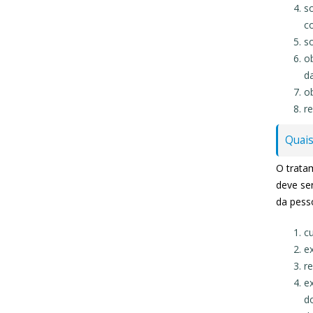
s
co
so
ob
d
o
r
Quais
O trata
deve se
da pesso
c
ex
re
ex
d