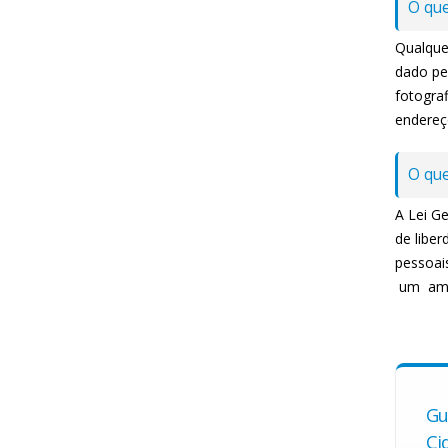
O que
Qualquer
dado pes
fotograf
endereço
O que
A Lei G
de liber
pessoai
um ampl
Gu
Ci