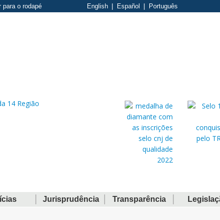
r para o rodapé
English
Español
Português
ícias
Jurisprudência
Transparência
Legisla