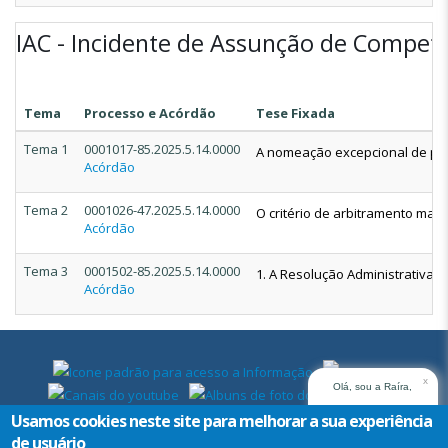
IAC - Incidente de Assunção de Compet
Tema
Processo e Acórdão
Tese Fixada
Tema 1
0001017-85.2025.5.14.0000
A nomeação excepcional de peri
Acórdão
Tema 2
0001026-47.2025.5.14.0000
O critério de arbitramento mai
Acórdão
Tema 3
0001502-85.2025.5.14.0000
1. A Resolução Administrativa n
Acórdão
x
Olá, sou a Raíra,
assistente virtual do
Usamos cookies neste site para melhorar a sua experiência
TRT14. Em que posso
de usuário