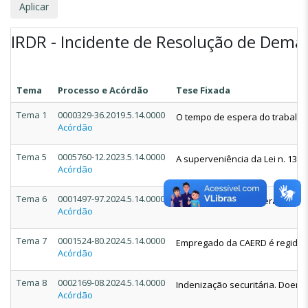
IRDR - Incidente de Resolução de Dema
Tema
Processo e Acórdão
Tese Fixada
Tema 1
0000329-36.2019.5.14.0000
O tempo de espera do trabalhad
Acórdão
Tema 5
0005760-12.2023.5.14.0000
A superveniência da Lei n. 13.4
Acórdão
Tema 6
0001497-97.2024.5.14.0000
Caixa Econômica Federal - CEF. 
Acórdão
Tema 7
0001524-80.2024.5.14.0000
Empregado da CAERD é regido pel
Acórdão
Tema 8
0002169-08.2024.5.14.0000
Indenização securitária. Doença
Acórdão