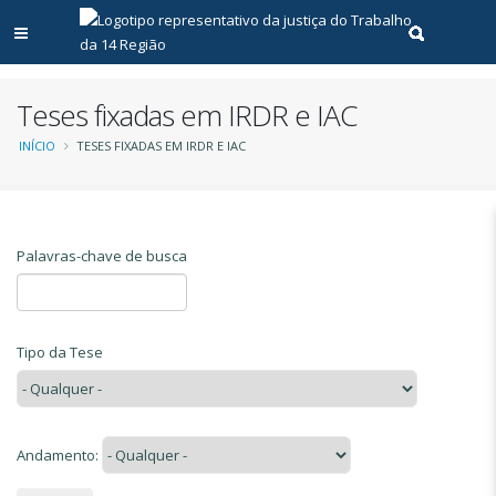
Abrir menu principal
Realizar pe
Teses fixadas em IRDR e IAC
Trilha
INÍCIO
TESES FIXADAS EM IRDR E IAC
de
navegação
Palavras-chave de busca
Tipo da Tese
Andamento: